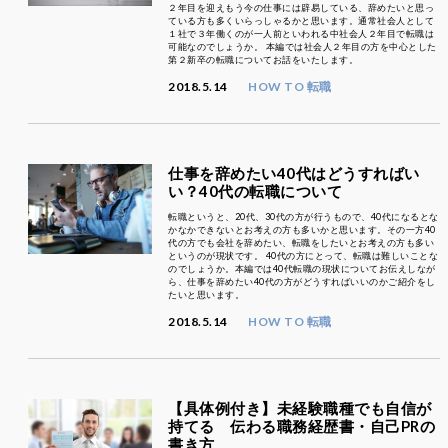
２年目を迎えもう今の仕事には辟易している、辞めたいと思っ
ている方も多くいらっしゃるかと思います。通常社会人として
１社で３年働くのが一人前といわれる中社会人２年目で転職は
可能なのでしょうか。 本編では社会人２年目の方を中心とした
第２新卒の転職についてお話をいたします。
2018.5.14
HOW TO 転職
仕事を辞めたい40代はどうすればい
い？40代の転職について
転職というと、20代、30代の方が行うもので、40代になるとな
かなかできないとお考えの方も多いかと思います。その一方40
代の方でも会社を辞めたい、転職をしたいとお考えの方も多い
というのが現状です。 40代の方にとって、転職は難しいことな
のでしょうか。本編では40代転職の現状についてお伝えしなが
ら、仕事を辞めたい40代の方がどうすればいいのかご紹介をし
たいと思います。
2018.5.14
HOW TO 転職
【具体例付き】未経験職種でも自信が
持てる 伝わる職務経歴書・自己PRの
書き方