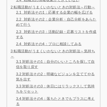
2
転職活動がうまくいかないときの対処法～行動～
2.1
対処法その1：応募する企業の幅を広げる
2.2
対処法その2：企業分析・自己分析をあらた
めて行う
2.3
対処法その3：活動記録・応募リストを作成
する
2.4
対処法その4：プロに相談してみる
3
転職活動がうまくいかないときの対処法～気持ち
～
3.1
対処法その1：自分のいいところを探して自
信を取り戻す
3.2
対処法その2：明確なビジョンを立ててやる
気を出す
3.3
対処法その3：休日にはリラックスして気持
ちをリセット
3.4
対処法その4：落ちたときでもプラスに考え
る