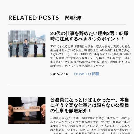
RELATED POSTS
関連記事
30代の仕事を辞めたい理由3選！転職
時に注意するべき３つのポイント！
30代にもなると職場環境にも慣れ、収入も安定し充実した社会
生活を送る人がいる反面、職場や上司への不満に悩む方が少な
くないでしょう。 今回は30代で仕事を辞めたいと悩む方へ向け
て、転職時に注意するべきポイントを解説していきます。 当記
事を読むことで30代が転職で成功する方法がご理解いただける
はずです。ぜひじっくりとお読みください。
2019.9.10
HOW TO 転職
公務員になっとけばよかった〜。本当
にそう？楽な仕事とは限らない公務員
の仕事を徹底紹介！
公務員と言えば、９時ー５時で帰れる楽な仕事でかつ、年収も
高くみんなからうらやまれる存在です。中には公務員の仕事が
楽すぎるから公務員を目指したいと思った方がいらっしゃるも
のと想定しています。 しかし、本当に公務員は楽な仕事なので
しょうか。そこで、公務員を目指す方に対し、本編では公務員