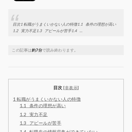
目次1 転職がうまくいかない人の特徴1.1 条件の理想が高い
1.2 実力不足1.3 アピールが苦手1.4 …
この記事は
約7分
で読み終わります。
目次
[
非表示
]
1
転職がうまくいかない人の特徴
1.1
条件の理想が高い
1.2
実力不足
1.3
アピールが苦手
1.4
転職先の情報収集ができていない