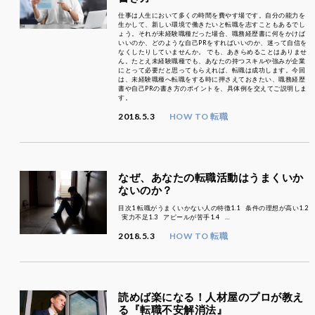
仕事は人生において多くの時間を費やす場です。自分の能力を
生かして、新しい環境で働きたいと転職を志すこともあるでし
ょう。それが未経験職種だった場合、職務経歴書に何をかけば
いいのか、どのような自己PRをすればいいのか、迷って自信を
なくしたりしていませんか。 でも、あきらめることはありませ
ん。たとえ未経験職種でも、あなたの持つスキルや強みが企業
にとって必要だと思ってもらえれば、転職は成功します。今回
は、未経験職種へ転職をする時に押さえておきたい、職務経歴
書や自己PRの書き方のポイントを、具体例を交えてご説明しま
す。
2018.5.3
HOW TO 転職
なぜ、あなたの転職活動はうまくいか
ないのか？
目次1 転職がうまくいかない人の特徴1.1 条件の理想が高い1.2
実力不足1.3 アピールが苦手1.4 …
2018.5.3
HOW TO 転職
読めば楽になる！人材屋のプロが教え
る『転職不安解消法』