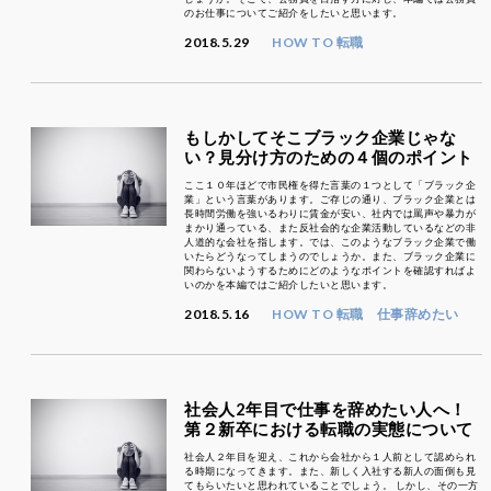
のお仕事についてご紹介をしたいと思います。
2018.5.29
HOW TO 転職
もしかしてそこブラック企業じゃな
い？見分け方のための４個のポイント
ここ１０年ほどで市民権を得た言葉の１つとして「ブラック企
業」という言葉があります。ご存じの通り、ブラック企業とは
長時間労働を強いるわりに賃金が安い、社内では罵声や暴力が
まかり通っている、また反社会的な企業活動しているなどの非
人道的な会社を指します。では、このようなブラック企業で働
いたらどうなってしまうのでしょうか。また、ブラック企業に
関わらないようするためにどのようなポイントを確認すればよ
いのかを本編ではご紹介したいと思います。
2018.5.16
HOW TO 転職
仕事辞めたい
社会人2年目で仕事を辞めたい人へ！
第２新卒における転職の実態について
社会人２年目を迎え、これから会社から１人前として認められ
る時期になってきます。また、新しく入社する新人の面倒も見
てもらいたいと思われていることでしょう。 しかし、その一方