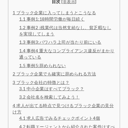
目次
[
非表示
]
1
ブラック企業に入ってしまうとこうなる
1.1
事例1:18時間労働が毎日続く
1.2
事例2 :残業代は当然支給なし、貧乏暇なし
を実現してしまう
1.3
事例3:パワハラ上司が当たり前にいる
1.4
事例4 重大なコンプライアンス違反がまかり
通っている
1.5
事例5:辞められない
2
ブラック企業でも確実に辞められる方法
3
ブラック会社の特徴とは？
3.1
中小企業はすべてブラック？
3.2
会社名を検索してみよう！
4
求人が出てる時点で見つけるブラック企業の見分
け方
4.1
求人広告でみるチェックポイント4個
4.2
転職エージェントから紹介された案件はすべ