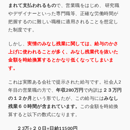
まれて支払われるもの
で、営業職をはじめ、 研究職
やデザイナーといった専門職等、正確な労働時間が
把握するのに難しい職種に適用されることを想定し
た制度です。
しかし、
実情のみなし残業に関しては、給与のかさ
上げに使われることが多く、みなし残業代を抜いた
金額を時給換算するとかなり低くなってしまいま
す。
これは実際ある会社で提示された給与です。社会人2
年目の営業職の方で、
年収280万円
で内訳は
２３万円
の１２か月
という形でしたが、この給与には
みなし
残業６０時間が含まれています。
この金額を時給換
算すると以下の数式になります。
２3万÷２０日=日給11500円