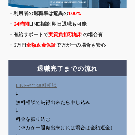
・利用者の退職率は驚異の
100%
・
24時間
LINE相談!即日退職も可能
・有給サポートで
実質負担額無料
の場合有
・3万円
全額返金保証
で万が一の場合も安心
退職完了までの流れ
LINE＠で無料相談
⇩
無料相談で納得出来たら申し込み
⇩
料金を振り込む
（※万が一退職出来ければ場合は全額返金）