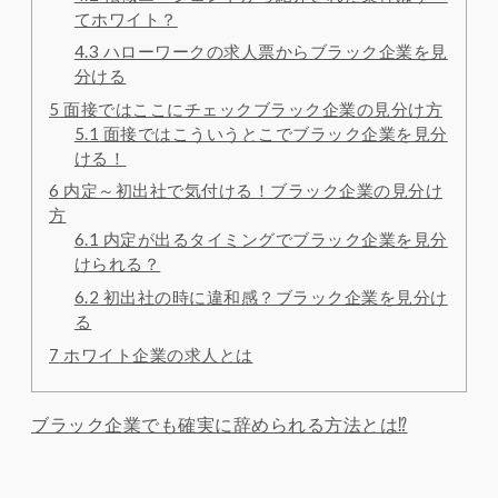
てホワイト？
4.3
ハローワークの求人票からブラック企業を見
分ける
5
面接ではここにチェックブラック企業の見分け方
5.1
面接ではこういうとこでブラック企業を見分
ける！
6
内定～初出社で気付ける！ブラック企業の見分け
方
6.1
内定が出るタイミングでブラック企業を見分
けられる？
6.2
初出社の時に違和感？ブラック企業を見分け
る
7
ホワイト企業の求人とは
ブラック企業でも確実に辞められる方法とは⁉️