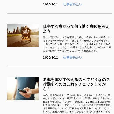
2020.10.1
仕事辞めたい
仕事する意味って何!?働く意味を考え
よう
高校・専門学校・大学を卒業した後は、会社に入って社会に出
るというのが一般的です。誰しも「なぜ働いているのだろう」
「働いている意味ってあるのか？」と一度は考えたことがある
のではないでしょうか。 今回は、なぜ人は働いているのか、何
のために働くのかということについて解説します。
2020.10.1
仕事辞めたい
退職を電話で伝えるのってどうなの？
行動するのはこれをチェックしてか
ら！
今の仕事を辞めたい。でも会社の人と顔を合わせたくない…理
由はさまざまですが、電話1本で会社に退職の連絡を済ませられ
れば楽ですよね。 本来なら、退職の1～2ヶ月前には口頭で報告
しておくのがマナーです。また、だいたいの会社の就業規則に
は退職手続きについての取り決めが記載されています。 それに
加えて、正社員だから、すぐに辞めたくても引き継ぎが…そん