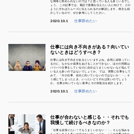
な簡単に辞められないのでは？と思っている人も多くいるでし
ょう。 この記事では、電話で退職を伝えたい人に向けて、どの
ようにすればスムーズに伝えられるのか解説します。例文も紹
介しているので、ぜひ参考にしてください。
2020.10.1
仕事辞めたい
仕事には向き不向きがある？向いてい
ないときはどうすべき？
仕事には向き不向きがあるといいますよね。必死に頑張ってい
るのに、なかなか成果をあげることができない、ほかの同期は
バリバリ仕事をしているのに自分はうまくいかないなど悩んで
いる人も多いのではないでしょうか。 では、実際に仕事をして
みて、「今の仕事、自分に向いていないのではないか・・」そ
う感じてしまったとき、いったいどうすれば良いのでしょう
か。 仕事が向いていない基準とその対処法を紹介します。
2020.10.1
仕事辞めたい
仕事が合わないと感じる・・それでも
我慢して続けるべきなのか？
「仕事を頑張りたい！でもうまくいかない・・」そんな悩みを
もっている人も多いのではないでしょうか。「この仕事は合わ