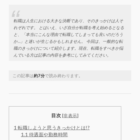
転職は人生における大きな決断であり、そのきっかけは人そ
れぞれです。 とはいえ、いざ自分が転職を考え始めるとなる
と、「本当にこんな理由で転職してしまっても良いのだろう
か…」と迷いが生じるかもしれません。 今回は、一般的な転
職のきっかけについて紹介します。現在、転職をすべきか悩
んでいる方は記事の内容を参考にしてみてください。
この記事は
約7分
で読み終わります。
目次
[
非表示
]
1
転職しようと思うきっかけとは!?
1.1
待遇面や勤務時間