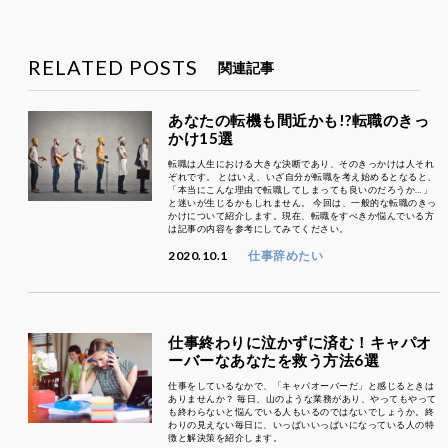
RELATED POSTS
関連記事
あなたの転機も間近かも!?転職のきっ
かけ15選
転職は人生における大きな決断であり、そのきっかけは人それ
ぞれです。 とはいえ、いざ自分が転職を考え始めるとなると、
「本当にこんな理由で転職してしまっても良いのだろうか…」
と迷いが生じるかもしれません。 今回は、一般的な転職のきっ
かけについて紹介します。現在、転職をすべきか悩んでいる方
は記事の内容を参考にしてみてください。
2020.10.1
仕事辞めたい
仕事終わりに泣かずに済む！キャパオ
ーバーなあなたを救う方法6選
仕事をしているなかで、「キャパオーバーだ」と感じるときは
ありませんか？ 毎日、山のような業務があり、やってもやって
も終わらないと悩んでいる人もいるのではないでしょうか。終
わりの見えない毎日に、いっぱいいっぱいになっている人の特
徴と解決策を紹介します。