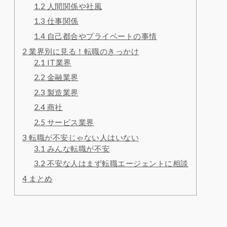
1.2
人間関係や社風
1.3
仕事関係
1.4
自己都合やプライベートの事情
2
業界別に見る！転職のきっかけ
2.1
IT業界
2.2
金融業界
2.3
製造業界
2.4
商社
2.5
サービス業界
3
転職が不安じゃない人はいない
3.1
みんな転職が不安
3.2
不安な人はまず転職エージェントに相談
4
まとめ