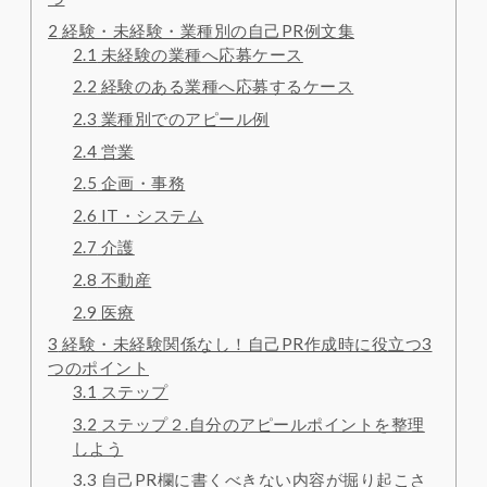
2
経験・未経験・業種別の自己PR例文集
2.1
未経験の業種へ応募ケース
2.2
経験のある業種へ応募するケース
2.3
業種別でのアピール例
2.4
営業
2.5
企画・事務
2.6
IT・システム
2.7
介護
2.8
不動産
2.9
医療
3
経験・未経験関係なし！自己PR作成時に役立つ3
つのポイント
3.1
ステップ
3.2
ステップ２.自分のアピールポイントを整理
しよう
3.3
自己PR欄に書くべきない内容が掘り起こさ