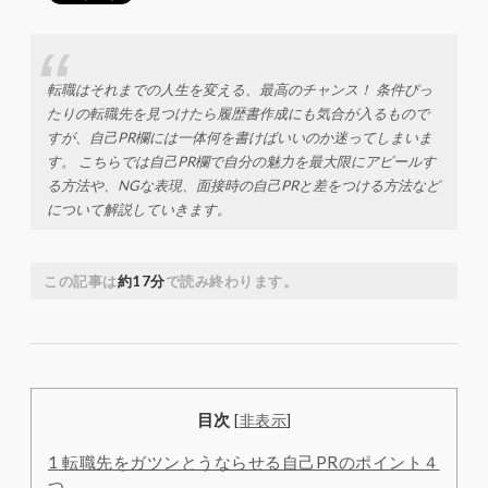
転職はそれまでの人生を変える、最高のチャンス！ 条件ぴっ
たりの転職先を見つけたら履歴書作成にも気合が入るもので
すが、自己PR欄には一体何を書けばいいのか迷ってしまいま
す。 こちらでは自己PR欄で自分の魅力を最大限にアピールす
る方法や、NGな表現、面接時の自己PRと差をつける方法など
について解説していきます。
この記事は
約17分
で読み終わります。
目次
[
非表示
]
1
転職先をガツンとうならせる自己PRのポイント４
つ