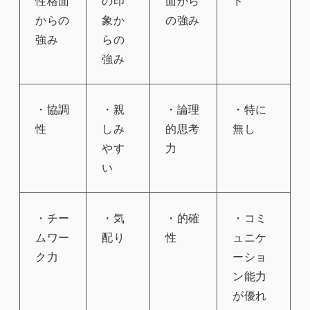
性格面
の印
面から
ド
からの
象か
の強み
強み
らの
強み
・協調
・親
・論理
・特に
性
しみ
的思考
無し
やす
力
い
・チー
・気
・的確
・コミ
ムワー
配り
性
ュニケ
ク力
ーショ
ン能力
が優れ