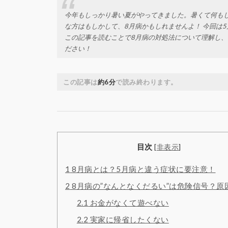
今年もしっかり暑い夏がやってきました。暑くて何もし
な方はもしかして、8月病かもしれませんよ！ 今回は
この記事を読むことで8月病の対処法について理解し、
ださい！
この記事は
約6分
で読み終わります。
目次
[
非表示
]
1
8月病とは？5月病と違う症状に要注意！
2
8月病の”なんとなくだるい”は危険信号？原
2.1
お金がなくて遊べない
2.2
実家に帰省したくない