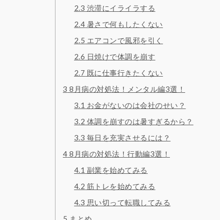
2.3
渋滞にイライラする
2.4
暑さで何もしたくない
2.5
エアコンで風邪を引く
2.6
日焼けで体調を崩す
2.7
既に仕事行きたくない
3
8月病の対処法！メンタル編3選！
3.1
お金がないのは会社のせい？
3.2
体調を崩すのは暑すぎるから？
3.3
毎日を充実させるには？
4
8月病の対処法！行動編3選！
4.1
副業を始めてみる
4.2
筋トレを始めてみる
4.3
思い切って転職してみる
5
まとめ