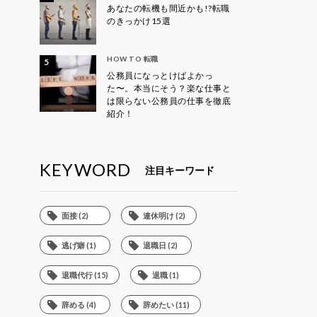
あなたの転機も間近かも!?転職
のきっかけ15選
HOW TO 転職
公務員になっとけばよかっ
た〜。本当にそう？楽な仕事と
は限らない公務員の仕事を徹底
紹介！
KEYWORD
注目キーワード
面接 (2)
連休明け (2)
逃げ癖 (1)
退職日 (2)
退職代行 (15)
退職 (1)
辞める (4)
辞めたい (11)