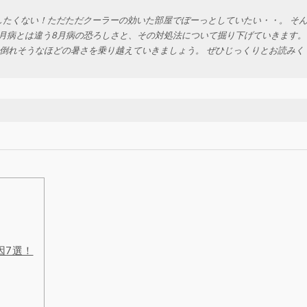
たくない！ただただクーラーの効いた部屋でぼーっとしていたい・・。 そ
5月病とは違う8月病の恐ろしさと、その対処法について掘り下げていきます。
倒れそうなほどの暑さを乗り越えていきましょう。 ぜひじっくりとお読みく
因7選！