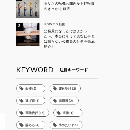
あなたの転機も間近かも!?転職
のきっかけ15選
HOW TO 転職
公務員になっとけばよかっ
た〜。本当にそう？楽な仕事と
は限らない公務員の仕事を徹底
紹介！
KEYWORD
注目キーワード
面接 (2)
連休明け (2)
逃げ癖 (1)
退職日 (2)
退職代行 (15)
退職 (1)
辞める (4)
辞めたい (11)