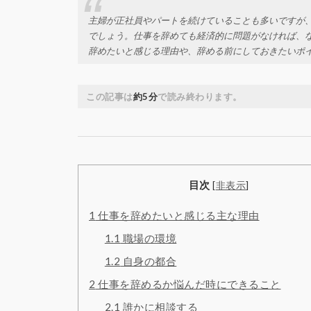
主婦が正社員やパートを続けていることも多いですが
でしょう。仕事を辞めても経済的に問題がなければ、
辞めたいと感じる理由や、辞める前にしておきたいポ
この記事は
約5分
で読み終わります。
目次
[
非表示
]
1
仕事を辞めたいと感じる主な理由
1.1
職場の環境
1.2
自身の都合
2
仕事を辞めるか悩んだ時にできること
2.1
誰かに相談する