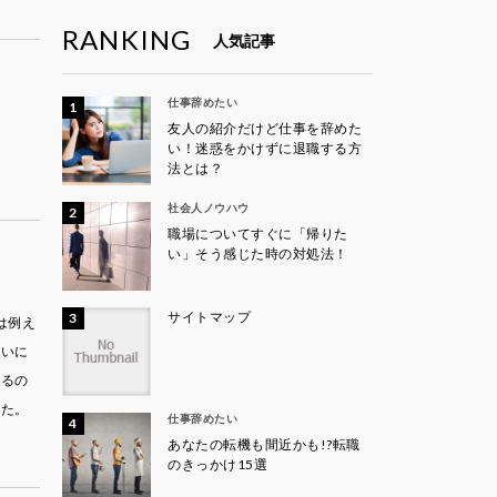
RANKING
人気記事
仕事辞めたい
友人の紹介だけど仕事を辞めた
い！迷惑をかけずに退職する方
法とは？
社会人ノウハウ
職場についてすぐに「帰りた
い」そう感じた時の対処法！
サイトマップ
は例え
払いに
するの
した。
仕事辞めたい
あなたの転機も間近かも!?転職
のきっかけ15選