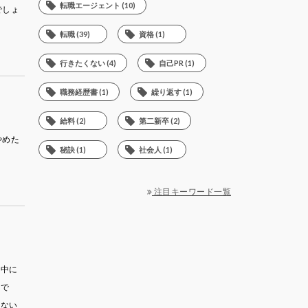
転職エージェント (10)
でしょ
転職 (39)
資格 (1)
行きたくない (4)
自己PR (1)
職務経歴書 (1)
繰り返す (1)
給料 (2)
第二新卒 (2)
やめた
秘訣 (1)
社会人 (1)
注目キーワード一覧
の中に
人で
はない