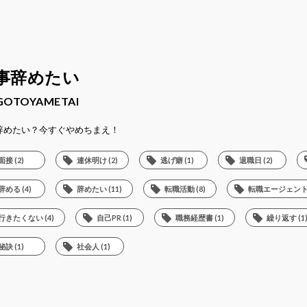
事辞めたい
GOTOYAMETAI
辞めたい？今すぐやめちまえ！
面接 (2)
連休明け (2)
逃げ癖 (1)
退職日 (2)
辞める (4)
辞めたい (11)
転職活動 (8)
転職エージェント (
行きたくない (4)
自己PR (1)
職務経歴書 (1)
繰り返す (1
秘訣 (1)
社会人 (1)