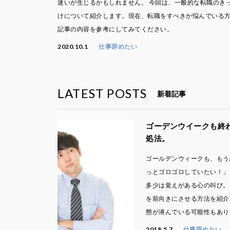
迷いが生じるかもしれません。 今回は、一般的な転職のき
けについて紹介します。現在、転職をすべきか悩んでいる
記事の内容を参考にしてみてください。
2020.10.1
仕事辞めたい
LATEST POSTS
新着記事
ゴーデンウイークも終わ
処法。
ゴールデンウィークも、もう
っとゴロゴロしていたい！」
多少は覚えがある心の叫び。
を前向きにさせる方法を紹介
態が潜んでいる可能性もあり
2018.5.7
仕事辞めたい