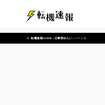
転機速報HOME
»
仕事辞めたい
»
ページ 8