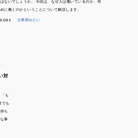
ではないでしょうか。 今回は、なぜ人は働いているのか、何
ために働くのかということについて解説します。
0.10.1
仕事辞めたい
い対
 「も
誰でも
気持ち
刻な事