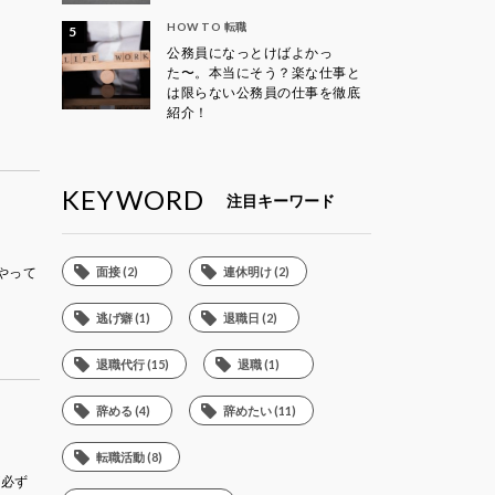
HOW TO 転職
公務員になっとけばよかっ
た〜。本当にそう？楽な仕事と
は限らない公務員の仕事を徹底
紹介！
KEYWORD
注目キーワード
やって
面接 (2)
連休明け (2)
逃げ癖 (1)
退職日 (2)
退職代行 (15)
退職 (1)
辞める (4)
辞めたい (11)
転職活動 (8)
が必ず