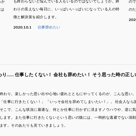
も終わらないと悩んでいる人もいるのではないでしょうか。終
っか
の
わりの見えない毎日に、いっぱいいっぱいになっている人の特
方は
の
徴と解決策を紹介します。
202
2020.10.1
仕事辞めたい
り…… 仕事したくない！ 会社も辞めたい！ そう思った時の正し
終わり。楽しかった思い出や心地い疲れとともにやってくるのが、こんな思い。
「仕事に行きたくない！」 「いっそ会社を辞めてしまいたい！」。 社会人なら
そこで、こんな状況に最適な、何とか仕事に行かずに済ますノウハウや、逆に
します。また仕事に行きたくないという思いの陰には、一時的な逃避でない深
ます。そのあたりも見ていきましょう。