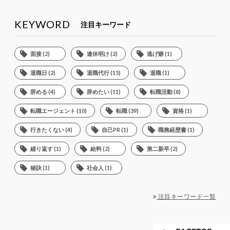
KEYWORD
注目キーワード
面接 (2)
連休明け (2)
逃げ癖 (1)
退職日 (2)
退職代行 (15)
退職 (1)
辞める (4)
辞めたい (11)
転職活動 (8)
転職エージェント (10)
転職 (39)
資格 (1)
行きたくない (4)
自己PR (1)
職務経歴書 (1)
繰り返す (1)
給料 (2)
第二新卒 (2)
秘訣 (1)
社会人 (1)
注目キーワード一覧