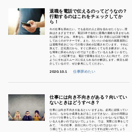
退職を電話で伝えるのってどうなの？
行動するのはこれをチェックしてか
ら！
今の仕事を辞めたい。でも会社の人と顔を合わせたくない…理
由はさまざまですが、電話1本で会社に退職の連絡を済ませられ
れば楽ですよね。 本来なら、退職の1～2ヶ月前には口頭で報告
しておくのがマナーです。また、だいたいの会社の就業規則に
は退職手続きについての取り決めが記載されています。 それに
加えて、正社員だから、すぐに辞めたくても引き継ぎが…そん
な簡単に辞められないのでは？と思っている人も多くいるでし
ょう。 この記事では、電話で退職を伝えたい人に向けて、どの
ようにすればスムーズに伝えられるのか解説します。例文も紹
介しているので、ぜひ参考にしてください。
2020.10.1
仕事辞めたい
仕事には向き不向きがある？向いてい
ないときはどうすべき？
仕事には向き不向きがあるといいますよね。必死に頑張ってい
るのに、なかなか成果をあげることができない、ほかの同期は
バリバリ仕事をしているのに自分はうまくいかないなど悩んで
いる人も多いのではないでしょうか。 では、実際に仕事をして
みて、「今の仕事、自分に向いていないのではないか・・」そ
う感じてしまったとき、いったいどうすれば良いのでしょう