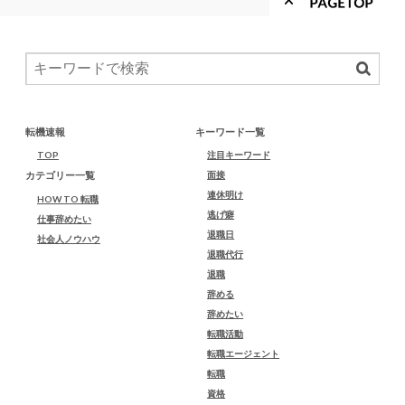
転機速報
キーワード一覧
TOP
注目キーワード
カテゴリー一覧
面接
連休明け
HOW TO 転職
逃げ癖
仕事辞めたい
退職日
社会人ノウハウ
退職代行
退職
辞める
辞めたい
転職活動
転職エージェント
転職
資格