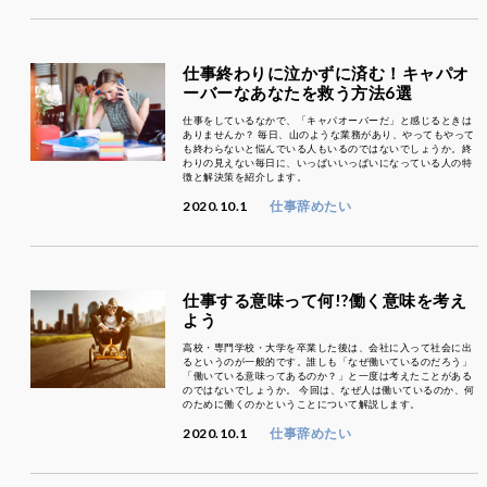
仕事終わりに泣かずに済む！キャパオ
ーバーなあなたを救う方法6選
仕事をしているなかで、「キャパオーバーだ」と感じるときは
ありませんか？ 毎日、山のような業務があり、やってもやって
も終わらないと悩んでいる人もいるのではないでしょうか。終
わりの見えない毎日に、いっぱいいっぱいになっている人の特
徴と解決策を紹介します。
2020.10.1
仕事辞めたい
仕事する意味って何!?働く意味を考え
よう
高校・専門学校・大学を卒業した後は、会社に入って社会に出
るというのが一般的です。誰しも「なぜ働いているのだろう」
「働いている意味ってあるのか？」と一度は考えたことがある
のではないでしょうか。 今回は、なぜ人は働いているのか、何
のために働くのかということについて解説します。
2020.10.1
仕事辞めたい