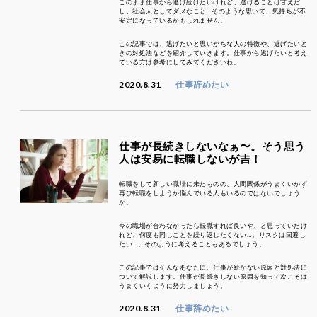
このまま仕事から逃げ続けたいけれど、逃げることは甘えだ
し、社会人としてダメなこと…そのような思いで、気持ちが不
安定になっているかもしれません。
この記事では、逃げたいと思いがちな人の特徴や、逃げたいと
きの対処法などを紹介していきます。仕事から逃げたいと考え
ている方は参考にしてみてくださいね。
2020.8.31
仕事辞めたい
仕事が長続きしないなぁ〜。そう思う
人は安易に転職しないが吉！
転職をして新しい職場に来たものの、人間関係がうまくいかず
再び転職をしようか悩んでいる人もいるのではないでしょう
か。
今の職場が合わなかったら転職すれば良いや、と思っていたけ
れど、何度も同じことを繰り返したくない…。リスクは回避し
たい…。そのように考えることもあるでしょう。
この記事ではそんなあなたに、仕事が続かない原因と対処法に
ついて解説します。仕事が長続きしない原因を知って次こそは
うまくいくように努力しましょう。
2020.8.31
仕事辞めたい