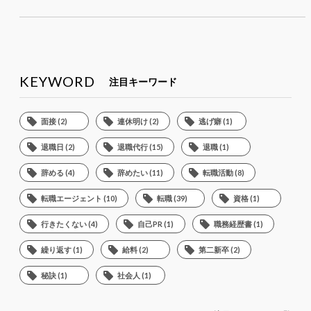
KEYWORD
注目キーワード
面接 (2)
連休明け (2)
逃げ癖 (1)
退職日 (2)
退職代行 (15)
退職 (1)
辞める (4)
辞めたい (11)
転職活動 (8)
転職エージェント (10)
転職 (39)
資格 (1)
行きたくない (4)
自己PR (1)
職務経歴書 (1)
繰り返す (1)
給料 (2)
第二新卒 (2)
秘訣 (1)
社会人 (1)